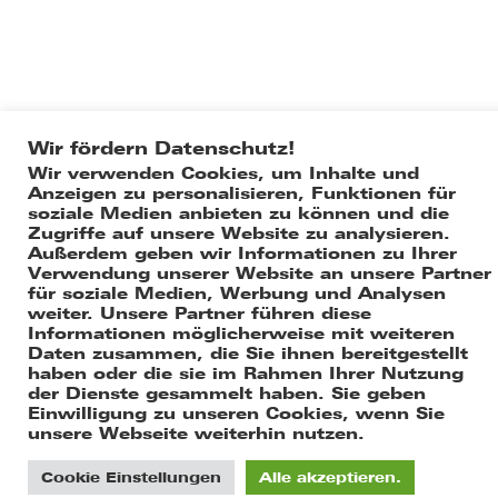
Ort
Straße
Wir fördern Datenschutz!
Wir verwenden Cookies, um Inhalte und
Telefon
Anzeigen zu personalisieren, Funktionen für
soziale Medien anbieten zu können und die
Fax.
Zugriffe auf unsere Website zu analysieren.
Außerdem geben wir Informationen zu Ihrer
Mail
Verwendung unserer Website an unsere Partner
für soziale Medien, Werbung und Analysen
weiter. Unsere Partner führen diese
Impressum
Datenschutzerklärung
Informationen möglicherweise mit weiteren
Daten zusammen, die Sie ihnen bereitgestellt
© Copyright 2022
haben oder die sie im Rahmen Ihrer Nutzung
Swoboda•Behr-Swoboda
der Dienste gesammelt haben. Sie geben
Architekten + Ingenieure
Einwilligung zu unseren Cookies, wenn Sie
unsere Webseite weiterhin nutzen.
Cookie Einstellungen
Alle akzeptieren.